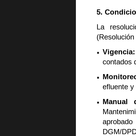
5. Condici
La resoluc
(Resolución
Vigencia:
contados d
Monitore
efluente y
Manual 
Mantenimi
aprobado 
DGM/DPD