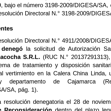
09, bajo el número 3198-2009/DIGESA/SA, 
solución Directoral N.° 3198-2009/DIGESA
entes
solución Directoral N.° 4911/2008/DIGES
A
denegó
la solicitud de Autorización S
acocha S.R.L.
(RUC N.° 20137291313), c
tema de tratamiento y disposición sanita
al vertimiento en la Calera China Linda, 
 y departamento de Cajamarca (Res
A/SA, pág. 1).
la resolución denegatoria el 28 de novie
e Reconsideración
dentro del plazo lega