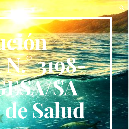
ion
ución
 N.° 3198-
GESA/SA
o de Salud