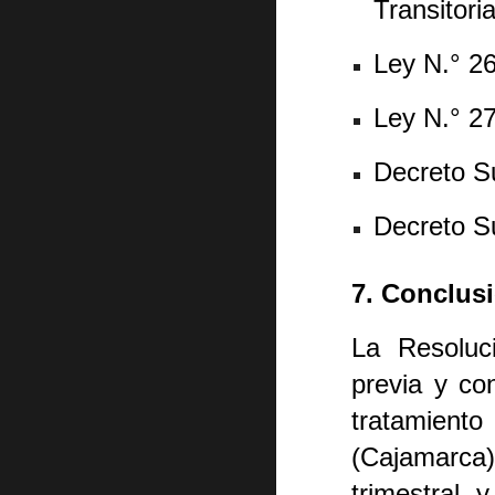
Transitoria
Ley N.° 2
Ley N.° 2
Decreto S
Decreto S
7. Conclus
La Resoluc
previa y co
tratamient
(Cajamarca)
trimestral 