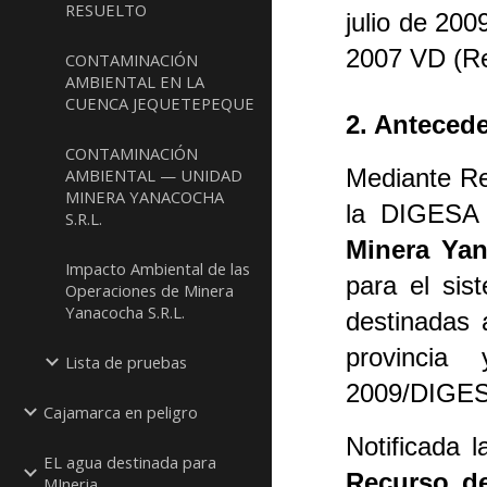
RESUELTO
julio de 20
2007 VD (Re
CONTAMINACIÓN
AMBIENTAL EN LA
CUENCA JEQUETEPEQUE
2. Anteced
CONTAMINACIÓN
Mediante Re
AMBIENTAL — UNIDAD
MINERA YANACOCHA
la DIGES
S.R.L.
Minera Yan
Impacto Ambiental de las
para el sis
Operaciones de Minera
Yanacocha S.R.L.
destinadas 
provincia
Lista de pruebas
2009/DIGES
Cajamarca en peligro
Notificada 
EL agua destinada para
Recurso d
MIneria