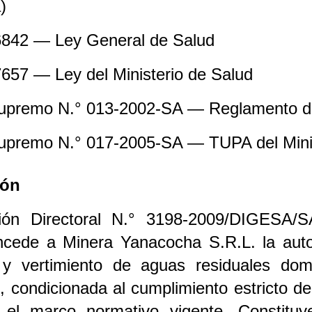
)
6842 — Ley General de Salud
7657 — Ley del Ministerio de Salud
upremo N.° 013-2002-SA — Reglamento de l
upremo N.° 017-2005-SA — TUPA del Minis
ión
ión Directoral N.° 3198-2009/DIGESA/SA
ncede a Minera Yanacocha S.R.L. la autor
o y vertimiento de aguas residuales do
, condicionada al cumplimiento estricto d
y el marco normativo vigente. Constituy