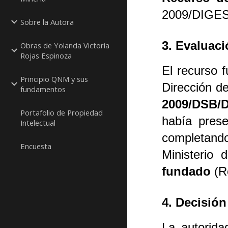
2009/DIGES
Sobre la Autora
3. Evaluac
Obras de Yolanda Victoria
Rojas Espinoza
El recurso 
Principio QNM y sus
Dirección d
fundamentos
2009/DSB/
Portafolio de Propiedad
había pres
Intelectual
completando 
Encuesta
Ministerio 
fundado
(R
4. Decisión
La autorida