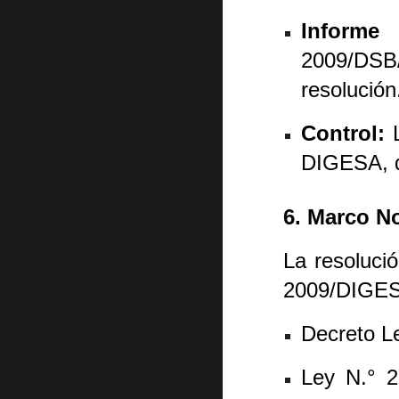
Informe 
2009/DSB
resolución
Control:
L
DIGESA, q
6. Marco N
La resoluci
2009/DIGES
Decreto L
Ley N.° 2