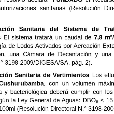
autorizaciones sanitarias (Resolución D
zación Sanitaria del Sistema de Tr
s
El sistema tratará un caudal de
7,8 m³
gía de Lodos Activados por Aereación Ext
ón, una Cámara de Decantación y una 
N.° 3198-2009/DIGESA/SA, pág. 2).
ción Sanitaria de Vertimientos
Los eflu
Cushurubamba
, con un volumen máx
ca y bacteriológica deberá cumplir con lo
ún la Ley General de Aguas: DBO₅ ≤ 15 m
00ml (Resolución Directoral N.° 3198-20