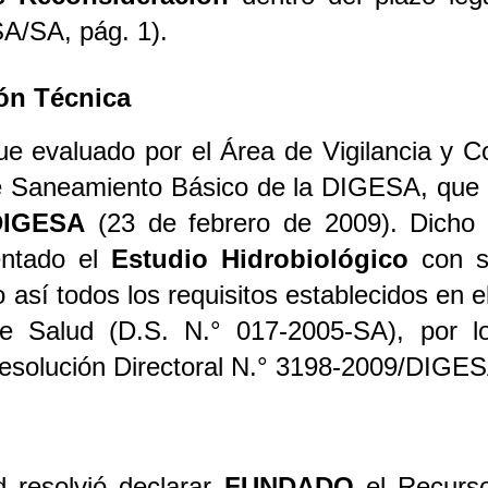
A/SA, pág. 1).
ión Técnica
fue evaluado por el Área de Vigilancia y 
e Saneamiento Básico de la DIGESA, que 
DIGESA
(23 de febrero de 2009). Dicho 
entado el
Estudio Hidrobiológico
con su
así todos los requisitos establecidos en 
de Salud (D.S. N.° 017-2005-SA), por l
esolución Directoral N.° 3198-2009/DIGES
d resolvió declarar
FUNDADO
el Recurso