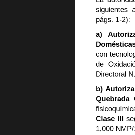
siguientes 
págs. 1-2):
a) Autori
Doméstica
con tecnolo
de Oxidaci
Directoral 
b) Autoriza
Quebrada 
fisicoquími
Clase III
seg
1,000 NMP/1