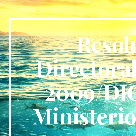
ip to main content
Skip to navigat
Resol
Directoral
2009/DI
Ministeri