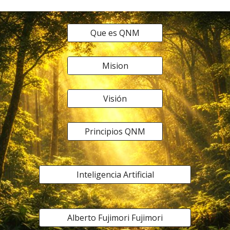
Que es QNM
Mision
Visión
Principios QNM
Inteligencia Artificial
Alberto Fujimori Fujimori