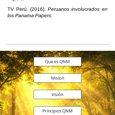
TV Perú. (2016).
Peruanos involucrados en
los Panama Papers.
Que es QNM
Mision
Visión
Principios QNM